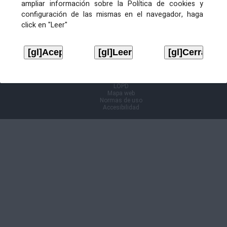
ampliar información sobre la Política de cookies y
configuración de las mismas en el navegador, haga
Información Cl@ve
click en "Leer"
Aviso legal
LOPD
Mapa web
Normas de uso
Accesibilidad