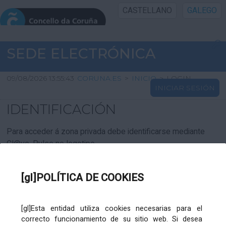
CASTELLANO
GALEGO
INICIO SEDE
SEDE ELECTRÓNICA
INICIO
09/08/2026 13:55:43
CORUNA.ES
>
INICIO
>
LOGIN
INICIAR SESIÓN
INFORMACIÓN PÚBLICA
IDENTIFICACIÓN
CARTAFOL CIDADÁN
Para acceder á zona privada debe identificarse mediante
Cl@ve. Pulse no logotipo
UTILIDADES
[gl]POLÍTICA DE COOKIES
AXUDA
[gl]Esta entidad utiliza cookies necesarias para el
correcto funcionamiento de su sitio web. Si desea