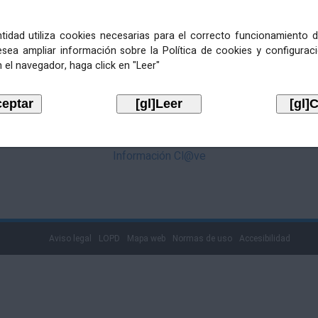
mediante Cl@ve. Pulse no logotipo
entidad utiliza cookies necesarias para el correcto funcionamiento d
esea ampliar información sobre la Política de cookies y configurac
 el navegador, haga click en "Leer"
Información Cl@ve
Aviso legal
LOPD
Mapa web
Normas de uso
Accesibilidad