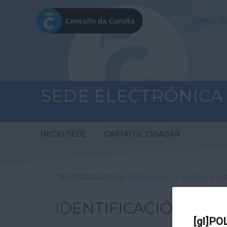
INICIO
C
SEDE ELECTRÓNICA
INICIO SEDE
CARTAFOL CIDADÁN
08/08/2026 12:59:02
CORUNA.ES
>
INICIO
>
L
IDENTIFICACIÓN
[gl]PO