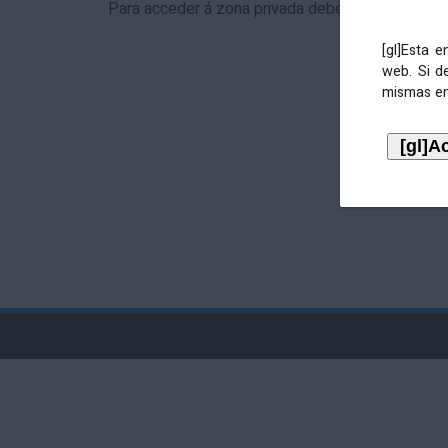
Para acceder á zona privada debe identificarse 
[gl]Esta 
web. Si d
mismas en