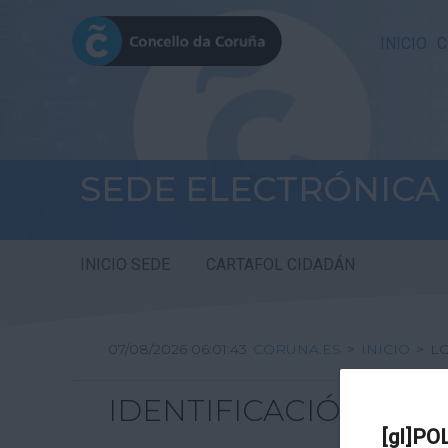
INICIO
C
SEDE ELECTRÓNICA
INICIO SEDE
CARTAFOL CIDADÁN
07/08/2026 06:01:43
CORUNA.ES
>
INICIO
>
L
IDENTIFICACIÓN
[gl]PO