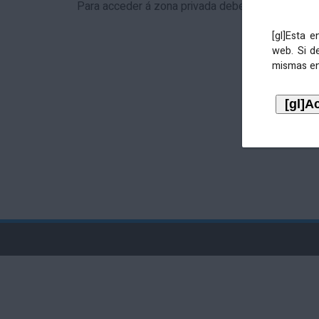
Para acceder á zona privada debe identificarse 
[gl]Esta 
web. Si d
mismas en