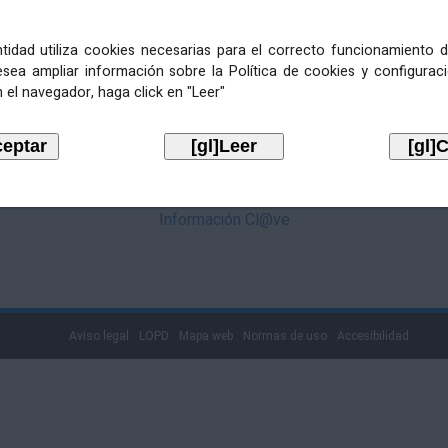
mediante Cl@ve. Pulse no logotipo
entidad utiliza cookies necesarias para el correcto funcionamiento d
esea ampliar información sobre la Política de cookies y configurac
 el navegador, haga click en "Leer"
Información Cl@ve
Aviso legal
LOPD
Mapa web
Normas de uso
Accesibilidad