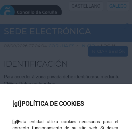
CASTELLANO
GALEGO
INICIO SEDE
SEDE ELECTRÓNICA
INICIO
06/08/2026 07:04:04
CORUNA.ES
>
INICIO
>
LOGIN
INICIAR SESIÓN
INFORMACIÓN PÚBLICA
IDENTIFICACIÓN
CARTAFOL CIDADÁN
Para acceder á zona privada debe identificarse mediante
Cl@ve. Pulse no logotipo
UTILIDADES
[gl]POLÍTICA DE COOKIES
AXUDA
[gl]Esta entidad utiliza cookies necesarias para el
correcto funcionamiento de su sitio web. Si desea