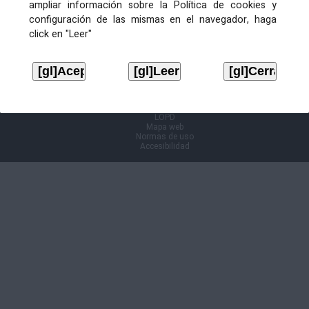
ampliar información sobre la Política de cookies y
configuración de las mismas en el navegador, haga
Información Cl@ve
click en "Leer"
Aviso legal
LOPD
Mapa web
Normas de uso
Accesibilidad