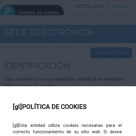
CASTELLANO
GALEGO
INICIO SEDE
SEDE ELECTRÓNICA
INICIO
08/08/2026 06:18:40
CORUNA.ES
>
INICIO
>
LOGIN
INICIAR SESIÓN
INFORMACIÓN PÚBLICA
IDENTIFICACIÓN
CARTAFOL CIDADÁN
Para acceder á zona privada debe identificarse mediante
Cl@ve. Pulse no logotipo
UTILIDADES
[gl]POLÍTICA DE COOKIES
AXUDA
[gl]Esta entidad utiliza cookies necesarias para el
correcto funcionamiento de su sitio web. Si desea