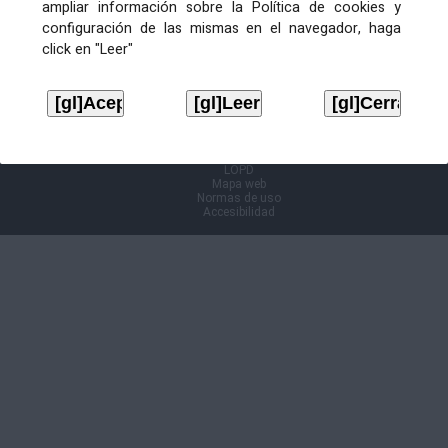
ampliar información sobre la Política de cookies y
configuración de las mismas en el navegador, haga
Información Cl@ve
click en "Leer"
Aviso legal
LOPD
Mapa web
Normas de uso
Accesibilidad