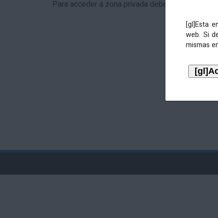
Para acceder á zona privada debe identificarse 
[gl]Esta 
web. Si d
mismas en