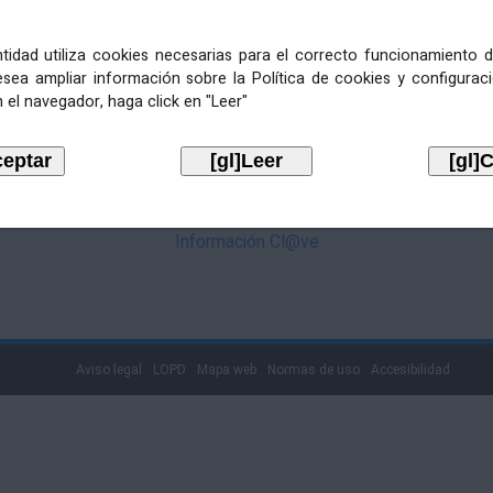
mediante Cl@ve. Pulse no logotipo
entidad utiliza cookies necesarias para el correcto funcionamiento d
esea ampliar información sobre la Política de cookies y configurac
 el navegador, haga click en "Leer"
Información Cl@ve
Aviso legal
LOPD
Mapa web
Normas de uso
Accesibilidad