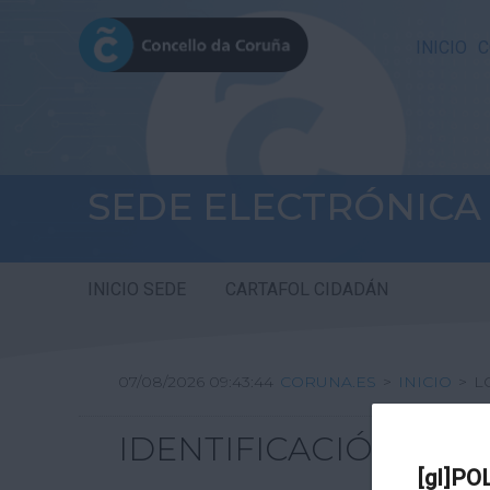
INICIO
C
SEDE ELECTRÓNICA
INICIO SEDE
CARTAFOL CIDADÁN
07/08/2026 09:43:44
CORUNA.ES
>
INICIO
>
L
IDENTIFICACIÓN
[gl]PO