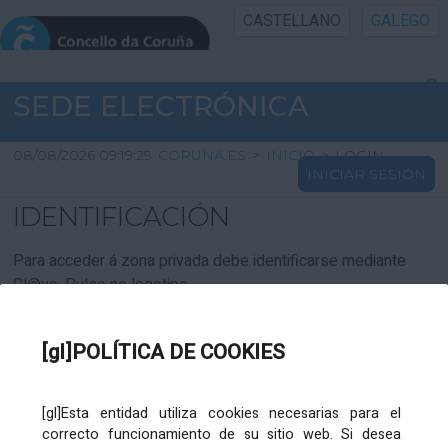
CASTELLANO
GALEGO
INICIO SEDE
SEDE ELECTRÓNICA
INICIO
08/08/2026 09:19:29
CORUNA.ES
>
INICIO
>
LOGIN
INICIAR SESIÓN
INFORMACIÓN PÚBLICA
IDENTIFICACIÓN
CARTAFOL CIDADÁN
Para acceder á zona privada debe identificarse mediante
Cl@ve. Pulse no logotipo
UTILIDADES
[gl]POLÍTICA DE COOKIES
AXUDA
[gl]Esta entidad utiliza cookies necesarias para el
correcto funcionamiento de su sitio web. Si desea