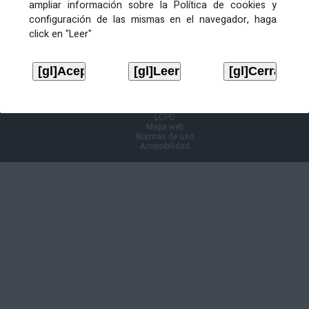
ampliar información sobre la Política de cookies y
configuración de las mismas en el navegador, haga
Información Cl@ve
click en "Leer"
Aviso legal
LOPD
Mapa web
Normas de uso
Accesibilidad