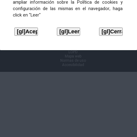
ampliar información sobre la Política de cookies y
configuración de las mismas en el navegador, haga
Información Cl@ve
click en "Leer"
Aviso legal
LOPD
Mapa web
Normas de uso
Accesibilidad