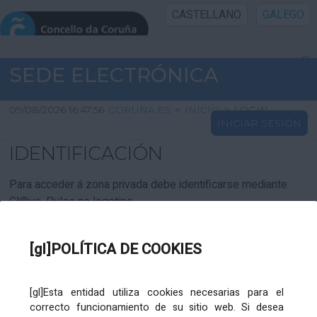
CASTELLANO
GALEGO
INICIO SEDE
SEDE ELECTRÓNICA
INICIO
09/08/2026 16:47:56
CORUNA.ES
>
INICIO
>
LOGIN
INICIAR SESIÓN
INFORMACIÓN PÚBLICA
IDENTIFICACIÓN
CARTAFOL CIDADÁN
Para acceder á zona privada debe identificarse mediante
Cl@ve. Pulse no logotipo
UTILIDADES
[gl]POLÍTICA DE COOKIES
AXUDA
[gl]Esta entidad utiliza cookies necesarias para el
correcto funcionamiento de su sitio web. Si desea