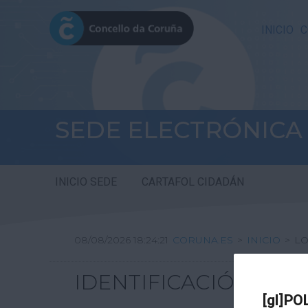
INICIO
C
SEDE ELECTRÓNICA
INICIO SEDE
CARTAFOL CIDADÁN
08/08/2026 18:24:21
CORUNA.ES
>
INICIO
>
LO
IDENTIFICACIÓN
[gl]PO