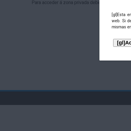
Para acceder á zona privada debe identificarse 
[gl]Esta 
web. Si d
mismas en