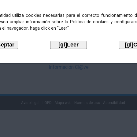
mediante Cl@ve. Pulse no logotipo
entidad utiliza cookies necesarias para el correcto funcionamiento d
esea ampliar información sobre la Política de cookies y configurac
 el navegador, haga click en "Leer"
Información Cl@ve
Aviso legal
LOPD
Mapa web
Normas de uso
Accesibilidad