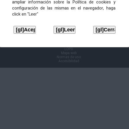
ampliar información sobre la Política de cookies y
configuración de las mismas en el navegador, haga
Información Cl@ve
click en "Leer"
Aviso legal
LOPD
Mapa web
Normas de uso
Accesibilidad