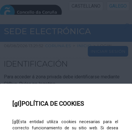
CASTELLANO
GALEGO
INICIO SEDE
SEDE ELECTRÓNICA
INICIO
06/08/2026 13:29:52
CORUNA.ES
>
INICIO
>
LOGIN
INICIAR SESIÓN
INFORMACIÓN PÚBLICA
IDENTIFICACIÓN
CARTAFOL CIDADÁN
Para acceder á zona privada debe identificarse mediante
Cl@ve. Pulse no logotipo
UTILIDADES
[gl]POLÍTICA DE COOKIES
AXUDA
[gl]Esta entidad utiliza cookies necesarias para el
correcto funcionamiento de su sitio web. Si desea