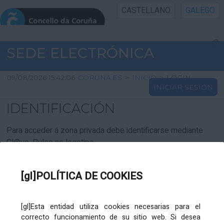
CASTELLANO
GALEGO
INICIO SEDE
SEDE ELECTRÓNICA
INICIO
09/08/2026 15:42:06
CORUNA.ES
>
INICIO
>
LOGIN
INICIAR SESIÓN
INFORMACIÓN PÚBLICA
IDENTIFICACIÓN
CARTAFOL CIDADÁN
Para acceder á zona privada debe identificarse mediante
Cl@ve. Pulse no logotipo
UTILIDADES
[gl]POLÍTICA DE COOKIES
AXUDA
[gl]Esta entidad utiliza cookies necesarias para el
correcto funcionamiento de su sitio web. Si desea