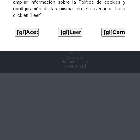
ampliar información sobre la Política de cookies y
configuración de las mismas en el navegador, haga
Información Cl@ve
click en "Leer"
Aviso legal
LOPD
Mapa web
Normas de uso
Accesibilidad