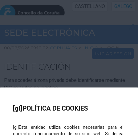
CASTELLANO
GALEGO
INICIO SEDE
SEDE ELECTRÓNICA
INICIO
08/08/2026 09:10:02
CORUNA.ES
>
INICIO
>
LOGIN
INICIAR SESIÓN
INFORMACIÓN PÚBLICA
IDENTIFICACIÓN
CARTAFOL CIDADÁN
Para acceder á zona privada debe identificarse mediante
Cl@ve. Pulse no logotipo
UTILIDADES
[gl]POLÍTICA DE COOKIES
AXUDA
[gl]Esta entidad utiliza cookies necesarias para el
correcto funcionamiento de su sitio web. Si desea