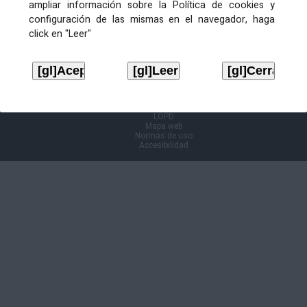
ampliar información sobre la Política de cookies y
configuración de las mismas en el navegador, haga
Información Cl@ve
click en "Leer"
Aviso legal
LOPD
Mapa web
Normas de uso
Accesibilidad