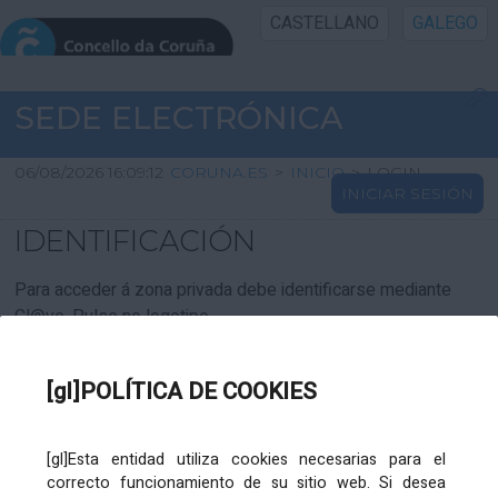
CASTELLANO
GALEGO
INICIO SEDE
SEDE ELECTRÓNICA
INICIO
06/08/2026 16:09:12
CORUNA.ES
>
INICIO
>
LOGIN
INICIAR SESIÓN
INFORMACIÓN PÚBLICA
IDENTIFICACIÓN
CARTAFOL CIDADÁN
Para acceder á zona privada debe identificarse mediante
Cl@ve. Pulse no logotipo
UTILIDADES
[gl]POLÍTICA DE COOKIES
AXUDA
[gl]Esta entidad utiliza cookies necesarias para el
correcto funcionamiento de su sitio web. Si desea