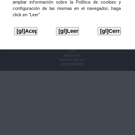
ampliar información sobre la Política de cookies y
configuración de las mismas en el navegador, haga
Información Cl@ve
click en "Leer"
Aviso legal
LOPD
Mapa web
Normas de uso
Accesibilidad