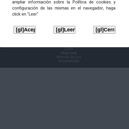
ampliar información sobre la Política de cookies y
configuración de las mismas en el navegador, haga
Información Cl@ve
click en "Leer"
Aviso legal
LOPD
Mapa web
Normas de uso
Accesibilidad