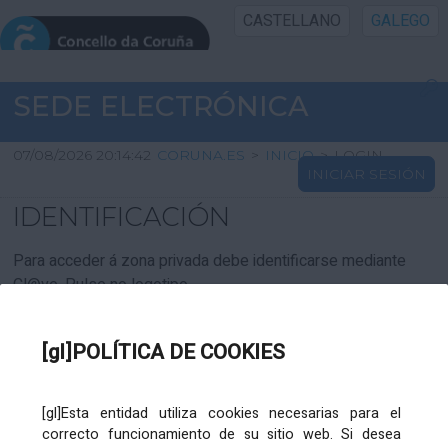
CASTELLANO
GALEGO
INICIO SEDE
SEDE ELECTRÓNICA
INICIO
07/08/2026 20:14:42
CORUNA.ES
>
INICIO
>
LOGIN
INICIAR SESIÓN
INFORMACIÓN PÚBLICA
IDENTIFICACIÓN
CARTAFOL CIDADÁN
Para acceder á zona privada debe identificarse mediante
Cl@ve. Pulse no logotipo
UTILIDADES
[gl]POLÍTICA DE COOKIES
AXUDA
[gl]Esta entidad utiliza cookies necesarias para el
correcto funcionamiento de su sitio web. Si desea