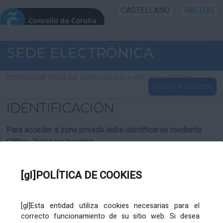
CASTELLANO
GALEGO
INICIO SEDE
SEDE ELECTRÓNICA
INICIO
07/08/2026 04:53:40
CORUNA.ES
>
INICIO
>
LOGIN
INICIAR SESIÓN
INFORMACIÓN PÚBLICA
IDENTIFICACIÓN
CARTAFOL CIDADÁN
Para acceder á zona privada debe identificarse mediante
Cl@ve. Pulse no logotipo
UTILIDADES
[gl]POLÍTICA DE COOKIES
AXUDA
[gl]Esta entidad utiliza cookies necesarias para el
correcto funcionamiento de su sitio web. Si desea