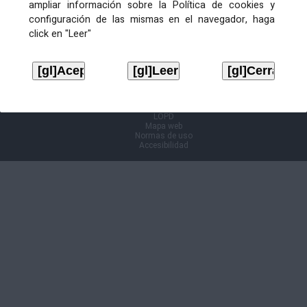
ampliar información sobre la Política de cookies y
configuración de las mismas en el navegador, haga
Información Cl@ve
click en "Leer"
Aviso legal
LOPD
Mapa web
Normas de uso
Accesibilidad