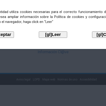
mediante Cl@ve. Pulse no logotipo
entidad utiliza cookies necesarias para el correcto funcionamiento d
esea ampliar información sobre la Política de cookies y configurac
 el navegador, haga click en "Leer"
Información Cl@ve
Aviso legal
LOPD
Mapa web
Normas de uso
Accesibilidad