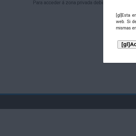
Para acceder á zona privada debe identificarse 
[gl]Esta 
web. Si d
mismas en