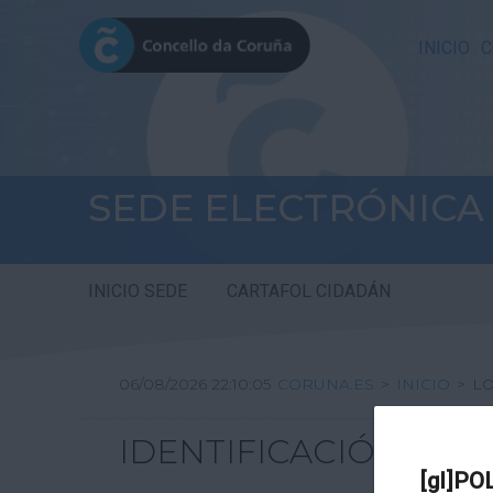
INICIO
C
SEDE ELECTRÓNICA
INICIO SEDE
CARTAFOL CIDADÁN
06/08/2026 22:10:05
CORUNA.ES
>
INICIO
>
L
IDENTIFICACIÓN
[gl]PO