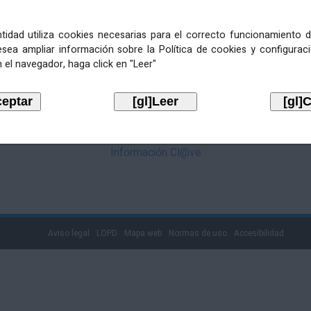
mediante Cl@ve. Pulse no logotipo
entidad utiliza cookies necesarias para el correcto funcionamiento d
esea ampliar información sobre la Política de cookies y configurac
 el navegador, haga click en "Leer"
Información Cl@ve
Aviso legal
LOPD
Mapa web
Normas de uso
Accesibilidad