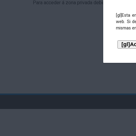
Para acceder á zona privada debe identificarse 
[gl]Esta 
web. Si d
mismas en