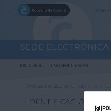
INICIO
C
SEDE ELECTRÓNICA
INICIO SEDE
CARTAFOL CIDADÁN
07/08/2026 03:02:20
CORUNA.ES
>
INICIO
>
L
IDENTIFICACIÓN
[gl]PO