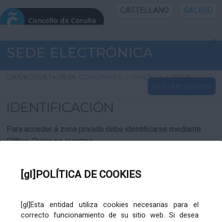
CASTELLANO
GALEGO
INICIO SEDE
SEDE ELECTRÓNICA
INICIO
08/08/2026 14:38:36
CORUNA.ES
>
INICIO
>
LOGIN
INICIAR SESIÓN
INFORMACIÓN PÚBLICA
IDENTIFICACIÓN
CARTAFOL CIDADÁN
Para acceder á zona privada debe identificarse mediante
Cl@ve. Pulse no logotipo
UTILIDADES
[gl]POLÍTICA DE COOKIES
AXUDA
[gl]Esta entidad utiliza cookies necesarias para el
correcto funcionamiento de su sitio web. Si desea