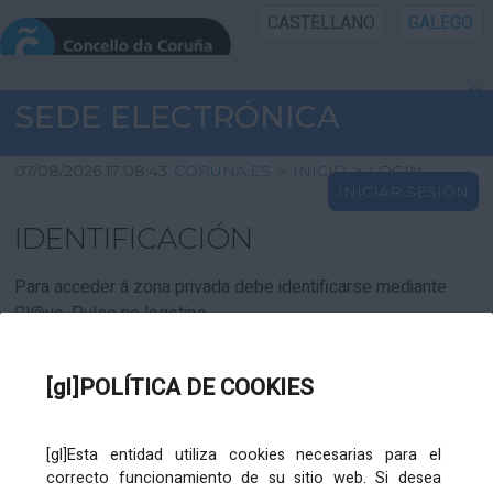
CASTELLANO
GALEGO
INICIO SEDE
SEDE ELECTRÓNICA
INICIO
07/08/2026 17:08:43
CORUNA.ES
>
INICIO
>
LOGIN
INICIAR SESIÓN
INFORMACIÓN PÚBLICA
IDENTIFICACIÓN
CARTAFOL CIDADÁN
Para acceder á zona privada debe identificarse mediante
Cl@ve. Pulse no logotipo
UTILIDADES
[gl]POLÍTICA DE COOKIES
AXUDA
[gl]Esta entidad utiliza cookies necesarias para el
correcto funcionamiento de su sitio web. Si desea