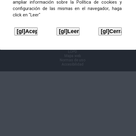
ampliar información sobre la Política de cookies y
configuración de las mismas en el navegador, haga
Información Cl@ve
click en "Leer"
Aviso legal
LOPD
Mapa web
Normas de uso
Accesibilidad