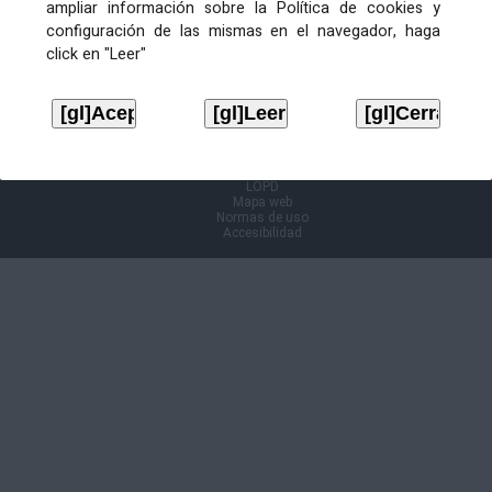
ampliar información sobre la Política de cookies y
configuración de las mismas en el navegador, haga
Información Cl@ve
click en "Leer"
Aviso legal
LOPD
Mapa web
Normas de uso
Accesibilidad