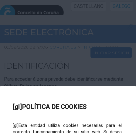
CASTELLANO
GALEGO
INICIO SEDE
SEDE ELECTRÓNICA
INICIO
09/08/2026 08:47:06
CORUNA.ES
>
INICIO
>
LOGIN
INICIAR SESIÓN
INFORMACIÓN PÚBLICA
IDENTIFICACIÓN
CARTAFOL CIDADÁN
Para acceder á zona privada debe identificarse mediante
Cl@ve. Pulse no logotipo
UTILIDADES
[gl]POLÍTICA DE COOKIES
AXUDA
[gl]Esta entidad utiliza cookies necesarias para el
correcto funcionamiento de su sitio web. Si desea