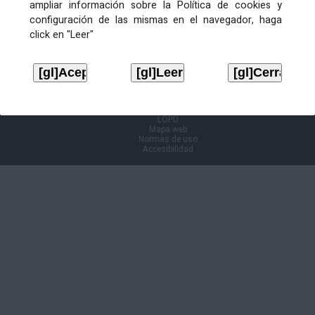
ampliar información sobre la Política de cookies y
configuración de las mismas en el navegador, haga
Información Cl@ve
click en "Leer"
Aviso legal
LOPD
Mapa web
Normas de uso
Accesibilidad