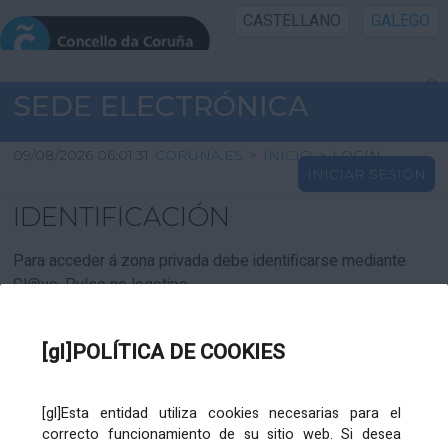
CASTELLANO
GALEGO
INICIO SEDE
SEDE ELECTRÓNICA
INICIO
09/08/2026 06:01:31
CORUNA.ES
>
INICIO
>
LOGIN
INICIAR SESIÓN
INFORMACIÓN PÚBLICA
IDENTIFICACIÓN
CARTAFOL CIDADÁN
Para acceder á zona privada debe identificarse mediante
Cl@ve. Pulse no logotipo
UTILIDADES
[gl]POLÍTICA DE COOKIES
AXUDA
[gl]Esta entidad utiliza cookies necesarias para el
correcto funcionamiento de su sitio web. Si desea