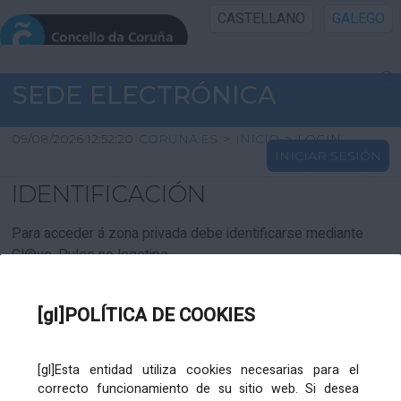
CASTELLANO
GALEGO
INICIO SEDE
SEDE ELECTRÓNICA
INICIO
09/08/2026 12:52:20
CORUNA.ES
>
INICIO
>
LOGIN
INICIAR SESIÓN
INFORMACIÓN PÚBLICA
IDENTIFICACIÓN
CARTAFOL CIDADÁN
Para acceder á zona privada debe identificarse mediante
Cl@ve. Pulse no logotipo
UTILIDADES
[gl]POLÍTICA DE COOKIES
AXUDA
[gl]Esta entidad utiliza cookies necesarias para el
correcto funcionamiento de su sitio web. Si desea