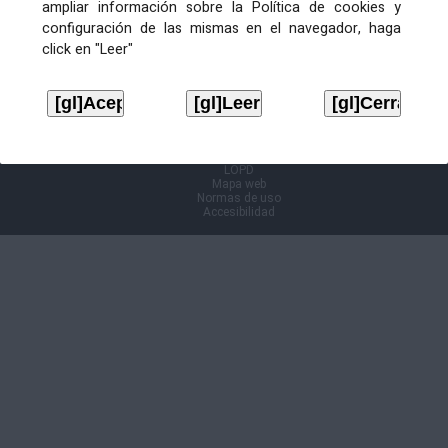
ampliar información sobre la Política de cookies y
configuración de las mismas en el navegador, haga
Información Cl@ve
click en "Leer"
Aviso legal
LOPD
Mapa web
Normas de uso
Accesibilidad