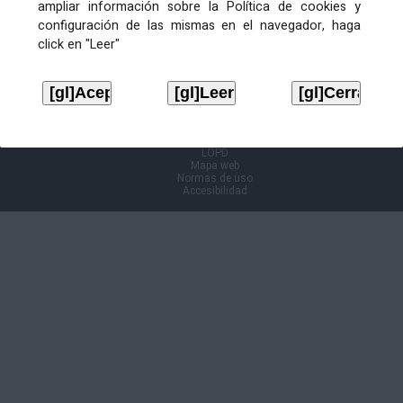
ampliar información sobre la Política de cookies y
configuración de las mismas en el navegador, haga
Información Cl@ve
click en "Leer"
Aviso legal
LOPD
Mapa web
Normas de uso
Accesibilidad