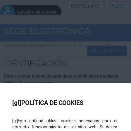
CASTELLANO
GALEGO
INICIO SEDE
SEDE ELECTRÓNICA
INICIO
06/08/2026 23:42:55
CORUNA.ES
>
INICIO
>
LOGIN
INICIAR SESIÓN
INFORMACIÓN PÚBLICA
IDENTIFICACIÓN
CARTAFOL CIDADÁN
Para acceder á zona privada debe identificarse mediante
Cl@ve. Pulse no logotipo
UTILIDADES
[gl]POLÍTICA DE COOKIES
AXUDA
[gl]Esta entidad utiliza cookies necesarias para el
correcto funcionamiento de su sitio web. Si desea