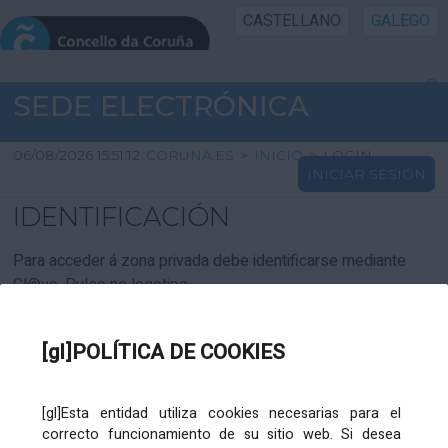
CASTELLANO
GALEGO
INICIO SEDE
SEDE ELECTRÓNICA
INICIO
06/08/2026 15:51:12
CORUNA.ES
>
INICIO
>
LOGIN
INICIAR SESIÓN
INFORMACIÓN PÚBLICA
IDENTIFICACIÓN
CARTAFOL CIDADÁN
Para acceder á zona privada debe identificarse mediante
Cl@ve. Pulse no logotipo
UTILIDADES
[gl]POLÍTICA DE COOKIES
AXUDA
[gl]Esta entidad utiliza cookies necesarias para el
correcto funcionamiento de su sitio web. Si desea