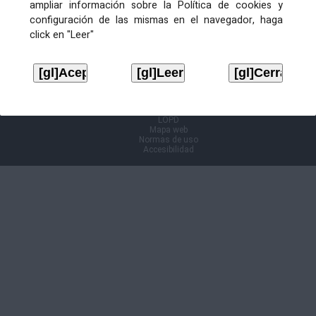
ampliar información sobre la Política de cookies y
configuración de las mismas en el navegador, haga
Información Cl@ve
click en "Leer"
Aviso legal
LOPD
Mapa web
Normas de uso
Accesibilidad