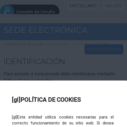
CASTELLANO
GALEGO
INICIO SEDE
SEDE ELECTRÓNICA
INICIO
07/08/2026 12:44:06
CORUNA.ES
>
INICIO
>
LOGIN
INICIAR SESIÓN
INFORMACIÓN PÚBLICA
IDENTIFICACIÓN
CARTAFOL CIDADÁN
Para acceder á zona privada debe identificarse mediante
Cl@ve. Pulse no logotipo
UTILIDADES
[gl]POLÍTICA DE COOKIES
AXUDA
[gl]Esta entidad utiliza cookies necesarias para el
correcto funcionamiento de su sitio web. Si desea