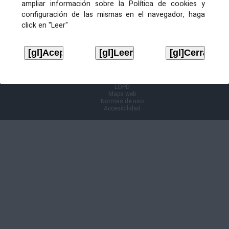
ampliar información sobre la Política de cookies y
configuración de las mismas en el navegador, haga
Información Cl@ve
click en "Leer"
Aviso legal
LOPD
Mapa web
Normas de uso
Accesibilidad