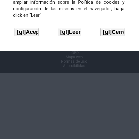
ampliar información sobre la Política de cookies y
configuración de las mismas en el navegador, haga
Información Cl@ve
click en "Leer"
Aviso legal
LOPD
Mapa web
Normas de uso
Accesibilidad