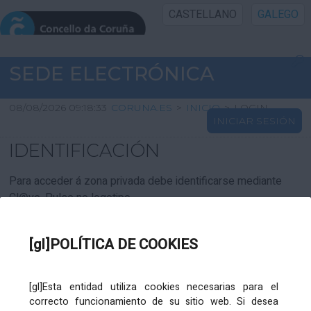
CASTELLANO
GALEGO
INICIO SEDE
SEDE ELECTRÓNICA
INICIO
08/08/2026 09:18:33
CORUNA.ES
>
INICIO
>
LOGIN
INICIAR SESIÓN
INFORMACIÓN PÚBLICA
IDENTIFICACIÓN
CARTAFOL CIDADÁN
Para acceder á zona privada debe identificarse mediante
Cl@ve. Pulse no logotipo
UTILIDADES
[gl]POLÍTICA DE COOKIES
AXUDA
[gl]Esta entidad utiliza cookies necesarias para el
correcto funcionamiento de su sitio web. Si desea