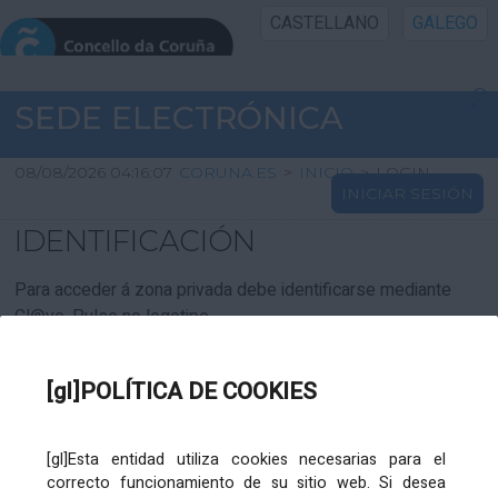
CASTELLANO
GALEGO
INICIO SEDE
SEDE ELECTRÓNICA
INICIO
08/08/2026 04:16:07
CORUNA.ES
>
INICIO
>
LOGIN
INICIAR SESIÓN
INFORMACIÓN PÚBLICA
IDENTIFICACIÓN
CARTAFOL CIDADÁN
Para acceder á zona privada debe identificarse mediante
Cl@ve. Pulse no logotipo
UTILIDADES
[gl]POLÍTICA DE COOKIES
AXUDA
[gl]Esta entidad utiliza cookies necesarias para el
correcto funcionamiento de su sitio web. Si desea