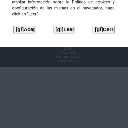
ampliar información sobre la Política de cookies y
configuración de las mismas en el navegador, haga
Información Cl@ve
click en "Leer"
Aviso legal
LOPD
Mapa web
Normas de uso
Accesibilidad