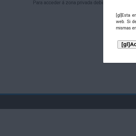
Para acceder á zona privada debe identificarse 
[gl]Esta 
web. Si d
mismas en