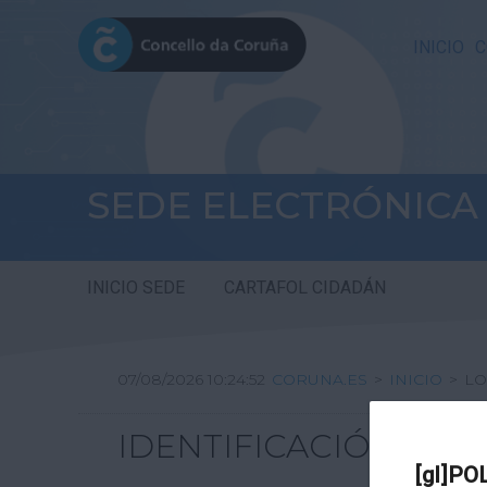
INICIO
C
SEDE ELECTRÓNICA
INICIO SEDE
CARTAFOL CIDADÁN
07/08/2026 10:24:52
CORUNA.ES
>
INICIO
>
LO
IDENTIFICACIÓN
[gl]PO