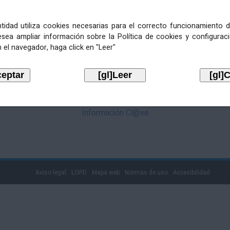
mediante Cl@ve. Pulse no logotipo
entidad utiliza cookies necesarias para el correcto funcionamiento d
esea ampliar información sobre la Política de cookies y configurac
 el navegador, haga click en "Leer"
Información Cl@ve
Aviso legal
LOPD
Mapa web
Normas de uso
Accesibilidad