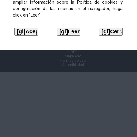
ampliar información sobre la Política de cookies y
configuración de las mismas en el navegador, haga
Información Cl@ve
click en "Leer"
Aviso legal
LOPD
Mapa web
Normas de uso
Accesibilidad