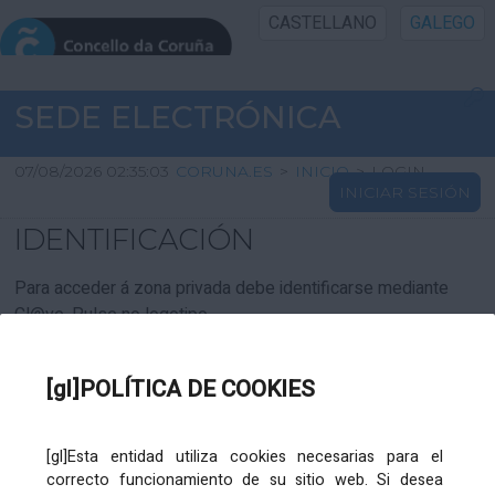
CASTELLANO
GALEGO
INICIO SEDE
SEDE ELECTRÓNICA
INICIO
07/08/2026 02:35:03
CORUNA.ES
>
INICIO
>
LOGIN
INICIAR SESIÓN
INFORMACIÓN PÚBLICA
IDENTIFICACIÓN
CARTAFOL CIDADÁN
Para acceder á zona privada debe identificarse mediante
Cl@ve. Pulse no logotipo
UTILIDADES
[gl]POLÍTICA DE COOKIES
AXUDA
[gl]Esta entidad utiliza cookies necesarias para el
correcto funcionamiento de su sitio web. Si desea