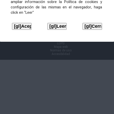
ampliar información sobre la Política de cookies y
configuración de las mismas en el navegador, haga
Información Cl@ve
click en "Leer"
Aviso legal
LOPD
Mapa web
Normas de uso
Accesibilidad