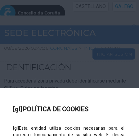
CASTELLANO
GALEGO
INICIO SEDE
SEDE ELECTRÓNICA
INICIO
08/08/2026 03:47:36
CORUNA.ES
>
INICIO
>
LOGIN
INICIAR SESIÓN
INFORMACIÓN PÚBLICA
IDENTIFICACIÓN
CARTAFOL CIDADÁN
Para acceder á zona privada debe identificarse mediante
Cl@ve. Pulse no logotipo
UTILIDADES
[gl]POLÍTICA DE COOKIES
AXUDA
[gl]Esta entidad utiliza cookies necesarias para el
correcto funcionamiento de su sitio web. Si desea