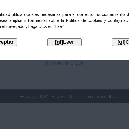
mediante Cl@ve. Pulse no logotipo
entidad utiliza cookies necesarias para el correcto funcionamiento d
esea ampliar información sobre la Política de cookies y configurac
 el navegador, haga click en "Leer"
Información Cl@ve
Aviso legal
LOPD
Mapa web
Normas de uso
Accesibilidad