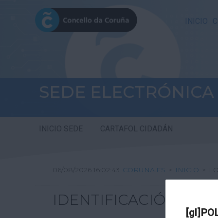
INICIO
C
SEDE ELECTRÓNICA
INICIO SEDE
CARTAFOL CIDADÁN
06/08/2026 16:02:43
CORUNA.ES
>
INICIO
>
L
IDENTIFICACIÓN
[gl]PO