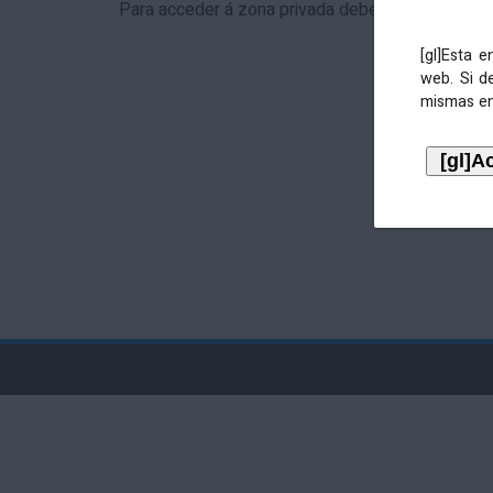
Para acceder á zona privada debe identificarse 
[gl]Esta 
web. Si d
mismas en