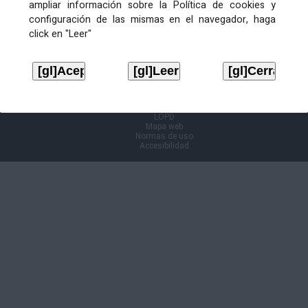
ampliar información sobre la Política de cookies y
configuración de las mismas en el navegador, haga
Información Cl@ve
click en "Leer"
Aviso legal
LOPD
Mapa web
Normas de uso
Accesibilidad