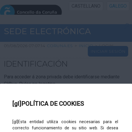
CASTELLANO
GALEGO
INICIO SEDE
SEDE ELECTRÓNICA
INICIO
09/08/2026 07:07:14
CORUNA.ES
>
INICIO
>
LOGIN
INICIAR SESIÓN
INFORMACIÓN PÚBLICA
IDENTIFICACIÓN
CARTAFOL CIDADÁN
Para acceder á zona privada debe identificarse mediante
Cl@ve. Pulse no logotipo
UTILIDADES
[gl]POLÍTICA DE COOKIES
AXUDA
[gl]Esta entidad utiliza cookies necesarias para el
correcto funcionamiento de su sitio web. Si desea