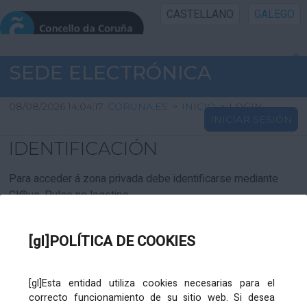
CASTELLANO
GALEGO
INICIO SEDE
SEDE ELECTRÓNICA
INICIO
08/08/2026 14:04:17
CORUNA.ES
>
INICIO
>
LOGIN
INICIAR SESIÓN
INFORMACIÓN PÚBLICA
IDENTIFICACIÓN
CARTAFOL CIDADÁN
Para acceder á zona privada debe identificarse mediante
Cl@ve. Pulse no logotipo
UTILIDADES
[gl]POLÍTICA DE COOKIES
AXUDA
[gl]Esta entidad utiliza cookies necesarias para el
correcto funcionamiento de su sitio web. Si desea