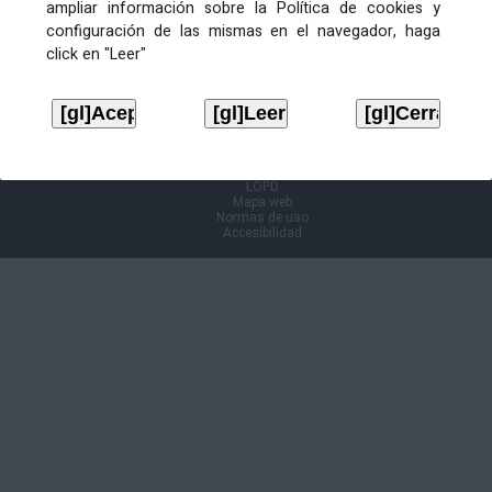
ampliar información sobre la Política de cookies y
configuración de las mismas en el navegador, haga
Información Cl@ve
click en "Leer"
Aviso legal
LOPD
Mapa web
Normas de uso
Accesibilidad