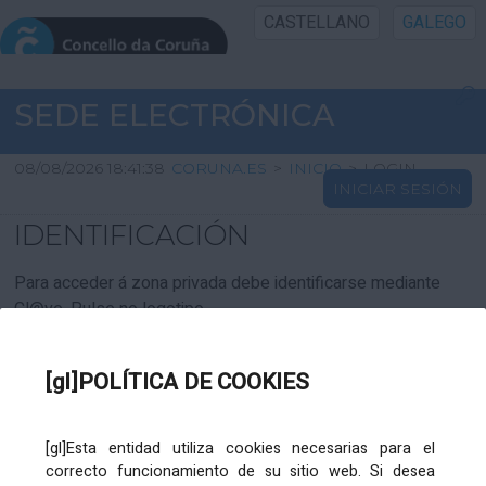
CASTELLANO
GALEGO
INICIO SEDE
SEDE ELECTRÓNICA
INICIO
08/08/2026 18:41:38
CORUNA.ES
>
INICIO
>
LOGIN
INICIAR SESIÓN
INFORMACIÓN PÚBLICA
IDENTIFICACIÓN
CARTAFOL CIDADÁN
Para acceder á zona privada debe identificarse mediante
Cl@ve. Pulse no logotipo
UTILIDADES
[gl]POLÍTICA DE COOKIES
AXUDA
[gl]Esta entidad utiliza cookies necesarias para el
correcto funcionamiento de su sitio web. Si desea