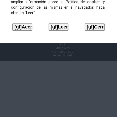
ampliar información sobre la Política de cookies y
configuración de las mismas en el navegador, haga
Información Cl@ve
click en "Leer"
Aviso legal
LOPD
Mapa web
Normas de uso
Accesibilidad