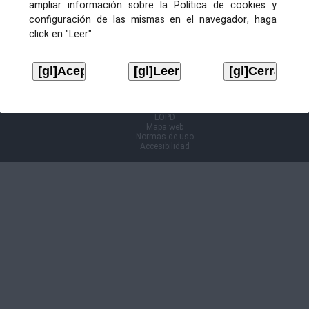
ampliar información sobre la Política de cookies y
configuración de las mismas en el navegador, haga
Información Cl@ve
click en "Leer"
Aviso legal
LOPD
Mapa web
Normas de uso
Accesibilidad