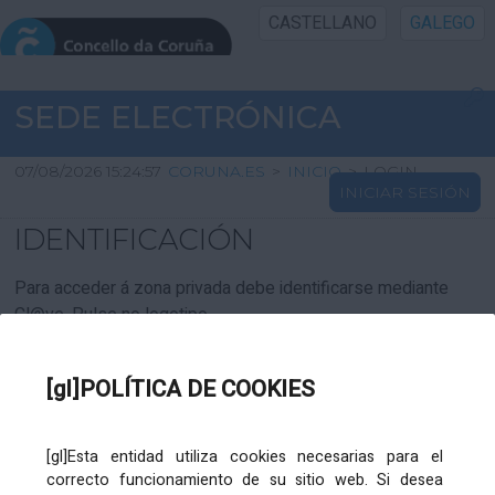
CASTELLANO
GALEGO
INICIO SEDE
SEDE ELECTRÓNICA
INICIO
07/08/2026 15:24:57
CORUNA.ES
>
INICIO
>
LOGIN
INICIAR SESIÓN
INFORMACIÓN PÚBLICA
IDENTIFICACIÓN
CARTAFOL CIDADÁN
Para acceder á zona privada debe identificarse mediante
Cl@ve. Pulse no logotipo
UTILIDADES
[gl]POLÍTICA DE COOKIES
AXUDA
[gl]Esta entidad utiliza cookies necesarias para el
correcto funcionamiento de su sitio web. Si desea