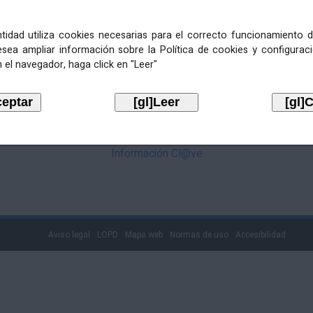
mediante Cl@ve. Pulse no logotipo
entidad utiliza cookies necesarias para el correcto funcionamiento d
esea ampliar información sobre la Política de cookies y configurac
 el navegador, haga click en "Leer"
Información Cl@ve
Aviso legal
LOPD
Mapa web
Normas de uso
Accesibilidad