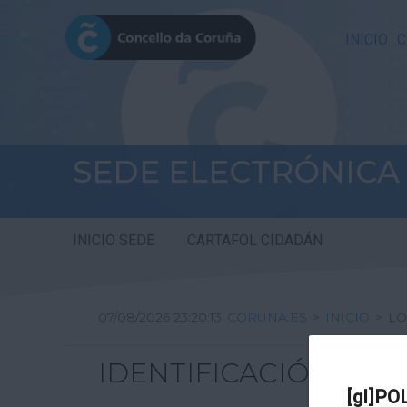
INICIO
C
SEDE ELECTRÓNICA
INICIO SEDE
CARTAFOL CIDADÁN
07/08/2026 23:20:13
CORUNA.ES
>
INICIO
>
LO
IDENTIFICACIÓN
[gl]PO