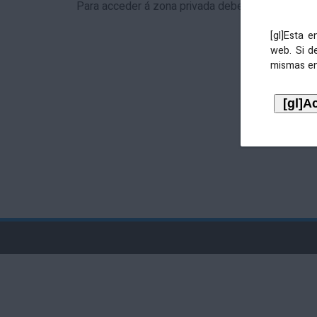
Para acceder á zona privada debe identificarse 
[gl]Esta 
web. Si d
mismas en