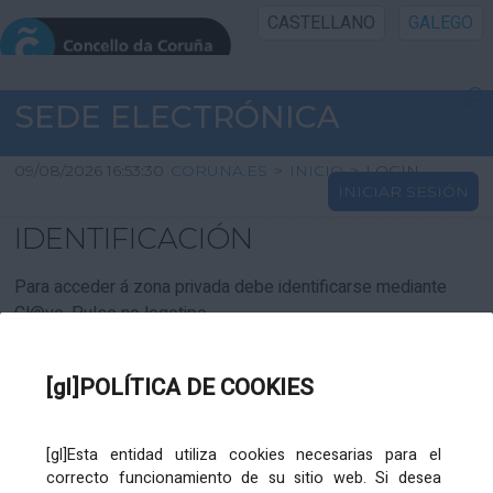
CASTELLANO
GALEGO
INICIO SEDE
SEDE ELECTRÓNICA
INICIO
09/08/2026 16:53:30
CORUNA.ES
>
INICIO
>
LOGIN
INICIAR SESIÓN
INFORMACIÓN PÚBLICA
IDENTIFICACIÓN
CARTAFOL CIDADÁN
Para acceder á zona privada debe identificarse mediante
Cl@ve. Pulse no logotipo
UTILIDADES
[gl]POLÍTICA DE COOKIES
AXUDA
[gl]Esta entidad utiliza cookies necesarias para el
correcto funcionamiento de su sitio web. Si desea