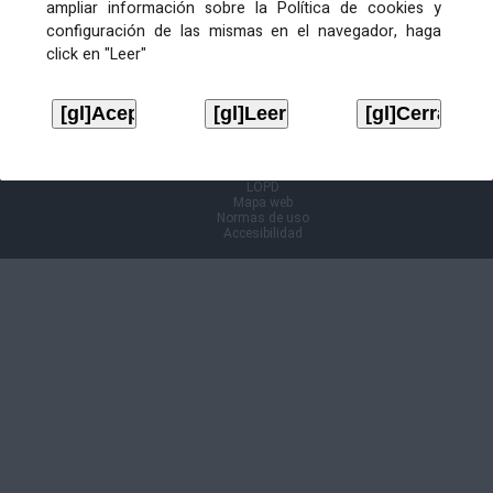
ampliar información sobre la Política de cookies y
configuración de las mismas en el navegador, haga
Información Cl@ve
click en "Leer"
Aviso legal
LOPD
Mapa web
Normas de uso
Accesibilidad