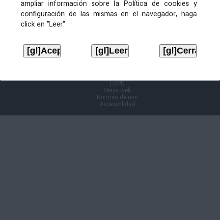
ampliar información sobre la Política de cookies y
configuración de las mismas en el navegador, haga
Información Cl@ve
click en "Leer"
Aviso legal
LOPD
Mapa web
Normas de uso
Accesibilidad