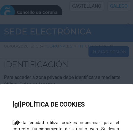
CASTELLANO
GALEGO
INICIO SEDE
SEDE ELECTRÓNICA
INICIO
08/08/2026 13:10:34
CORUNA.ES
>
INICIO
>
LOGIN
INICIAR SESIÓN
INFORMACIÓN PÚBLICA
IDENTIFICACIÓN
CARTAFOL CIDADÁN
Para acceder á zona privada debe identificarse mediante
Cl@ve. Pulse no logotipo
UTILIDADES
[gl]POLÍTICA DE COOKIES
AXUDA
[gl]Esta entidad utiliza cookies necesarias para el
correcto funcionamiento de su sitio web. Si desea