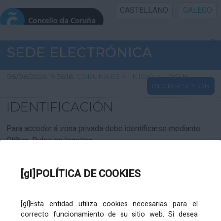
CASTELLANO
GALEGO
INICIO SEDE
SEDE ELECTRÓNICA
INICIO
08/08/2026 19:36:18
CORUNA.ES
>
INICIO
>
LOGIN
INICIAR SESIÓN
INFORMACIÓN PÚBLICA
IDENTIFICACIÓN
CARTAFOL CIDADÁN
Para acceder á zona privada debe identificarse mediante
Cl@ve. Pulse no logotipo
UTILIDADES
[gl]POLÍTICA DE COOKIES
AXUDA
[gl]Esta entidad utiliza cookies necesarias para el
correcto funcionamiento de su sitio web. Si desea