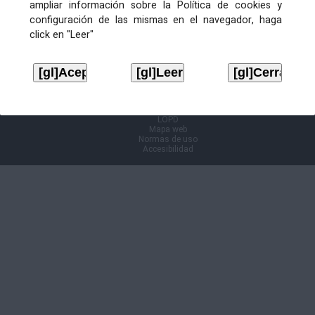
ampliar información sobre la Política de cookies y
configuración de las mismas en el navegador, haga
Información Cl@ve
click en "Leer"
Aviso legal
LOPD
Mapa web
Normas de uso
Accesibilidad