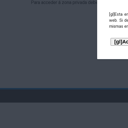
Para acceder á zona privada debe identificarse 
[gl]Esta 
web. Si d
mismas en