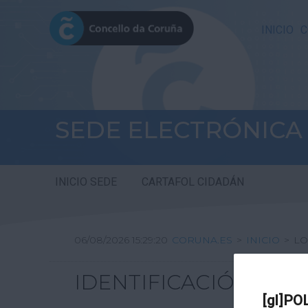
INICIO
C
SEDE ELECTRÓNICA
INICIO SEDE
CARTAFOL CIDADÁN
06/08/2026 15:29:20
CORUNA.ES
>
INICIO
>
LO
IDENTIFICACIÓN
[gl]PO