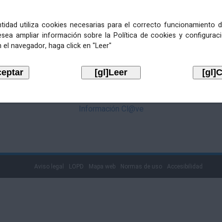
mediante Cl@ve. Pulse no logotipo
entidad utiliza cookies necesarias para el correcto funcionamiento d
esea ampliar información sobre la Política de cookies y configurac
 el navegador, haga click en "Leer"
Información Cl@ve
Aviso legal
LOPD
Mapa web
Normas de uso
Accesibilidad