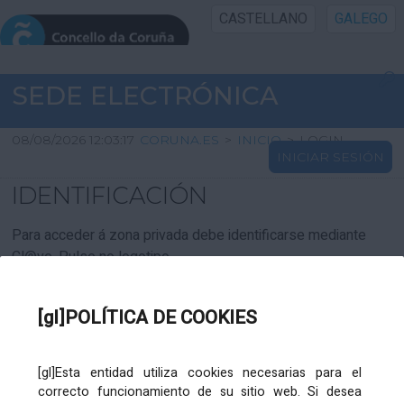
CASTELLANO
GALEGO
INICIO SEDE
SEDE ELECTRÓNICA
INICIO
08/08/2026 12:03:17
CORUNA.ES
>
INICIO
>
LOGIN
INICIAR SESIÓN
INFORMACIÓN PÚBLICA
IDENTIFICACIÓN
CARTAFOL CIDADÁN
Para acceder á zona privada debe identificarse mediante
Cl@ve. Pulse no logotipo
UTILIDADES
[gl]POLÍTICA DE COOKIES
AXUDA
[gl]Esta entidad utiliza cookies necesarias para el
correcto funcionamiento de su sitio web. Si desea