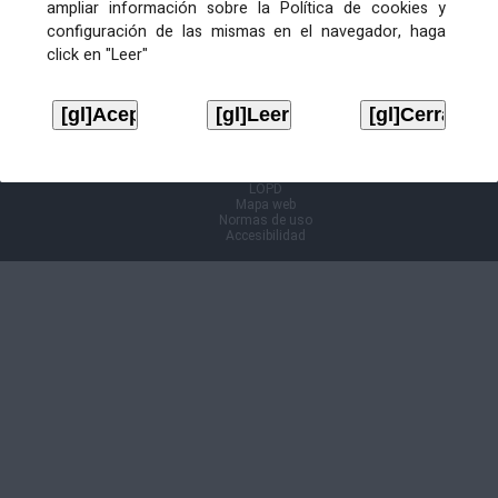
ampliar información sobre la Política de cookies y
configuración de las mismas en el navegador, haga
Información Cl@ve
click en "Leer"
Aviso legal
LOPD
Mapa web
Normas de uso
Accesibilidad