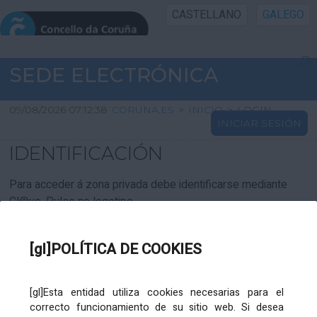
CASTELLANO
GALEGO
INICIO SEDE
SEDE ELECTRÓNICA
INICIO
09/08/2026 07:12:38
CORUNA.ES
>
INICIO
>
LOGIN
INICIAR SESIÓN
INFORMACIÓN PÚBLICA
IDENTIFICACIÓN
CARTAFOL CIDADÁN
Para acceder á zona privada debe identificarse mediante
Cl@ve. Pulse no logotipo
UTILIDADES
[gl]POLÍTICA DE COOKIES
AXUDA
[gl]Esta entidad utiliza cookies necesarias para el
correcto funcionamiento de su sitio web. Si desea