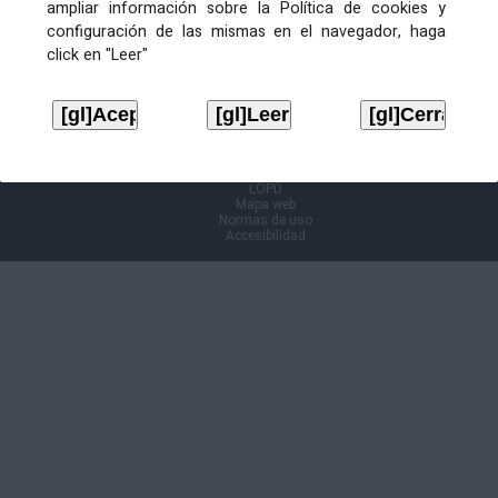
ampliar información sobre la Política de cookies y
configuración de las mismas en el navegador, haga
Información Cl@ve
click en "Leer"
Aviso legal
LOPD
Mapa web
Normas de uso
Accesibilidad