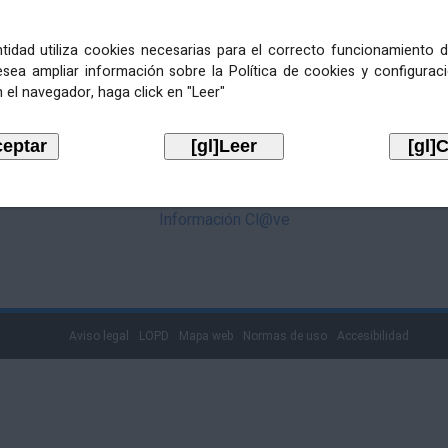
mediante Cl@ve. Pulse no logotipo
entidad utiliza cookies necesarias para el correcto funcionamiento d
esea ampliar información sobre la Política de cookies y configurac
 el navegador, haga click en "Leer"
Información Cl@ve
Aviso legal
LOPD
Mapa web
Normas de uso
Accesibilidad