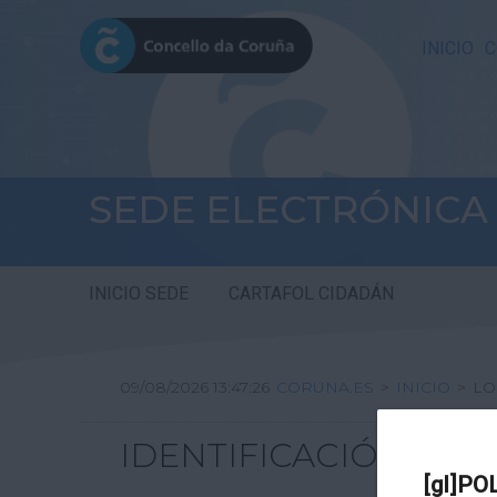
INICIO
C
SEDE ELECTRÓNICA
INICIO SEDE
CARTAFOL CIDADÁN
09/08/2026 13:47:26
CORUNA.ES
>
INICIO
>
LO
IDENTIFICACIÓN
[gl]PO