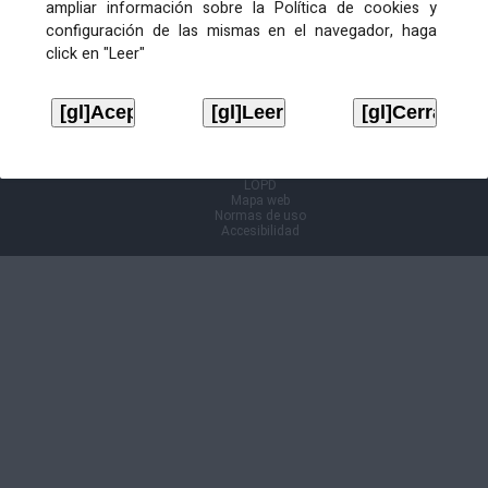
ampliar información sobre la Política de cookies y
configuración de las mismas en el navegador, haga
Información Cl@ve
click en "Leer"
Aviso legal
LOPD
Mapa web
Normas de uso
Accesibilidad