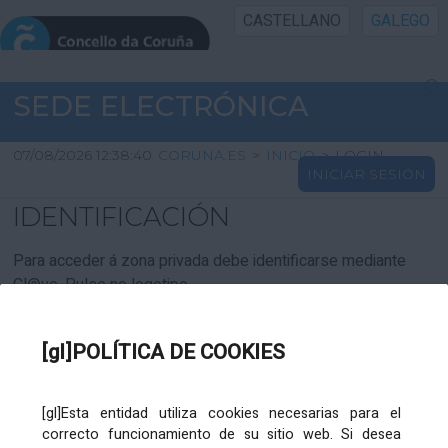
CASTELLANO
GALEGO
INICIO SEDE
SEDE ELECTRÓNICA
INICIO
07/08/2026 12:38:40
CORUNA.ES
>
INICIO
>
LOGIN
INICIAR SESIÓN
INFORMACIÓN PÚBLICA
IDENTIFICACIÓN
CARTAFOL CIDADÁN
Para acceder á zona privada debe identificarse mediante
Cl@ve. Pulse no logotipo
UTILIDADES
[gl]POLÍTICA DE COOKIES
AXUDA
[gl]Esta entidad utiliza cookies necesarias para el
correcto funcionamiento de su sitio web. Si desea