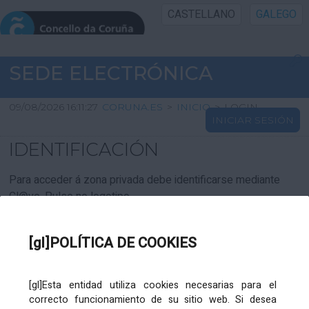
CASTELLANO
GALEGO
INICIO SEDE
SEDE ELECTRÓNICA
INICIO
09/08/2026 16:11:27
CORUNA.ES
>
INICIO
>
LOGIN
INICIAR SESIÓN
INFORMACIÓN PÚBLICA
IDENTIFICACIÓN
CARTAFOL CIDADÁN
Para acceder á zona privada debe identificarse mediante
Cl@ve. Pulse no logotipo
UTILIDADES
[gl]POLÍTICA DE COOKIES
AXUDA
[gl]Esta entidad utiliza cookies necesarias para el
correcto funcionamiento de su sitio web. Si desea