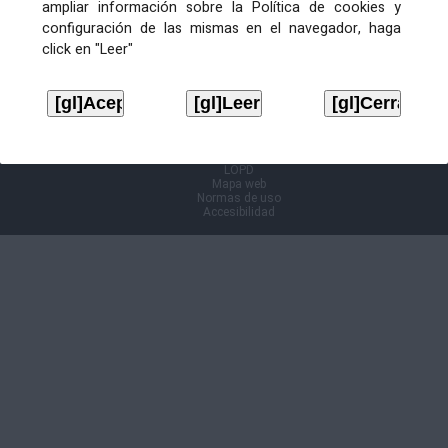
ampliar información sobre la Política de cookies y
configuración de las mismas en el navegador, haga
Información Cl@ve
click en "Leer"
Aviso legal
LOPD
Mapa web
Normas de uso
Accesibilidad