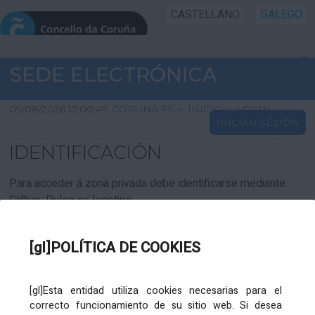
CASTELLANO
GALEGO
INICIO SEDE
SEDE ELECTRÓNICA
INICIO
09/08/2026 13:00:49
CORUNA.ES
>
INICIO
>
LOGIN
INICIAR SESIÓN
INFORMACIÓN PÚBLICA
IDENTIFICACIÓN
CARTAFOL CIDADÁN
Para acceder á zona privada debe identificarse mediante
Cl@ve. Pulse no logotipo
UTILIDADES
[gl]POLÍTICA DE COOKIES
AXUDA
[gl]Esta entidad utiliza cookies necesarias para el
correcto funcionamiento de su sitio web. Si desea