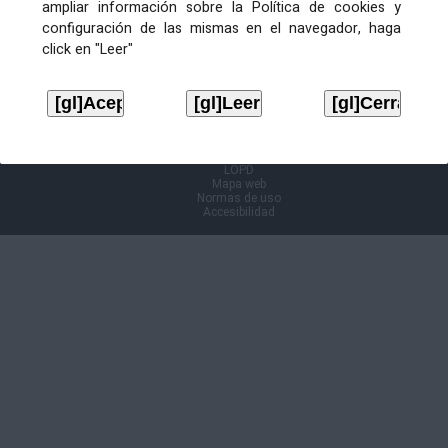
ampliar información sobre la Política de cookies y
configuración de las mismas en el navegador, haga
Información Cl@ve
click en "Leer"
Aviso legal
LOPD
Mapa web
Normas de uso
Accesibilidad