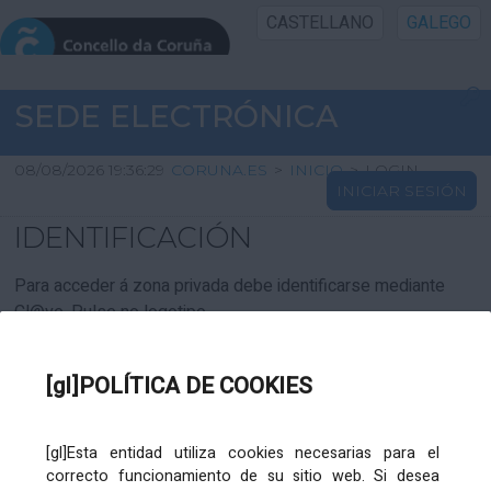
CASTELLANO
GALEGO
INICIO SEDE
SEDE ELECTRÓNICA
INICIO
08/08/2026 19:36:29
CORUNA.ES
>
INICIO
>
LOGIN
INICIAR SESIÓN
INFORMACIÓN PÚBLICA
IDENTIFICACIÓN
CARTAFOL CIDADÁN
Para acceder á zona privada debe identificarse mediante
Cl@ve. Pulse no logotipo
UTILIDADES
[gl]POLÍTICA DE COOKIES
AXUDA
[gl]Esta entidad utiliza cookies necesarias para el
correcto funcionamiento de su sitio web. Si desea