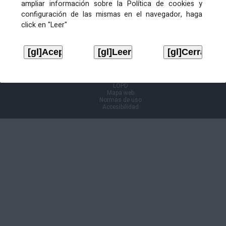
ampliar información sobre la Política de cookies y
configuración de las mismas en el navegador, haga
Información Cl@ve
click en "Leer"
Aviso legal
LOPD
Mapa web
Normas de uso
Accesibilidad