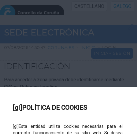
CASTELLANO
GALEGO
INICIO SEDE
SEDE ELECTRÓNICA
INICIO
07/08/2026 14:50:47
CORUNA.ES
>
INICIO
>
LOGIN
INICIAR SESIÓN
INFORMACIÓN PÚBLICA
IDENTIFICACIÓN
CARTAFOL CIDADÁN
Para acceder á zona privada debe identificarse mediante
Cl@ve. Pulse no logotipo
UTILIDADES
[gl]POLÍTICA DE COOKIES
AXUDA
[gl]Esta entidad utiliza cookies necesarias para el
correcto funcionamiento de su sitio web. Si desea