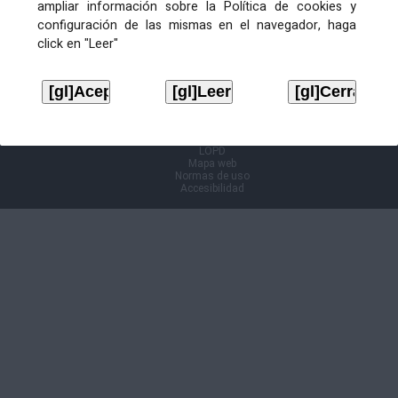
ampliar información sobre la Política de cookies y
configuración de las mismas en el navegador, haga
Información Cl@ve
click en "Leer"
Aviso legal
LOPD
Mapa web
Normas de uso
Accesibilidad