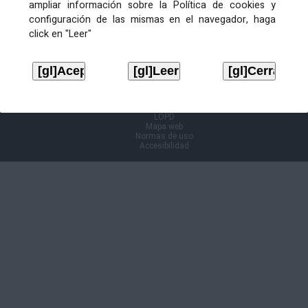
ampliar información sobre la Política de cookies y
configuración de las mismas en el navegador, haga
Información Cl@ve
click en "Leer"
Aviso legal
LOPD
Mapa web
Normas de uso
Accesibilidad