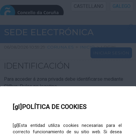
CASTELLANO
GALEGO
INICIO SEDE
SEDE ELECTRÓNICA
INICIO
06/08/2026 10:59:29
CORUNA.ES
>
INICIO
>
LOGIN
INICIAR SESIÓN
INFORMACIÓN PÚBLICA
IDENTIFICACIÓN
CARTAFOL CIDADÁN
Para acceder á zona privada debe identificarse mediante
Cl@ve. Pulse no logotipo
UTILIDADES
[gl]POLÍTICA DE COOKIES
AXUDA
[gl]Esta entidad utiliza cookies necesarias para el
correcto funcionamiento de su sitio web. Si desea