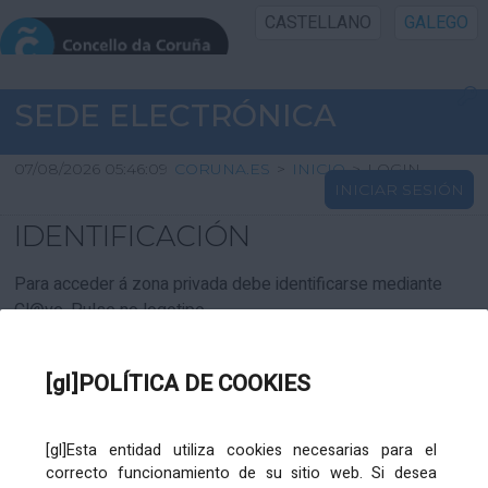
CASTELLANO
GALEGO
INICIO SEDE
SEDE ELECTRÓNICA
INICIO
07/08/2026 05:46:09
CORUNA.ES
>
INICIO
>
LOGIN
INICIAR SESIÓN
INFORMACIÓN PÚBLICA
IDENTIFICACIÓN
CARTAFOL CIDADÁN
Para acceder á zona privada debe identificarse mediante
Cl@ve. Pulse no logotipo
UTILIDADES
[gl]POLÍTICA DE COOKIES
AXUDA
[gl]Esta entidad utiliza cookies necesarias para el
correcto funcionamiento de su sitio web. Si desea