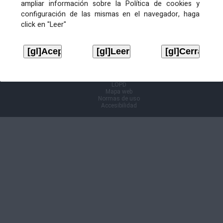
ampliar información sobre la Política de cookies y
configuración de las mismas en el navegador, haga
Información Cl@ve
click en "Leer"
Aviso legal
LOPD
Mapa web
Normas de uso
Accesibilidad